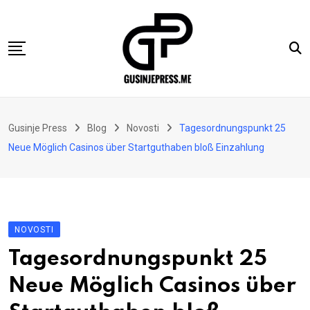
Skip
to
content
Gusinje
Gusinje Press
Blog
Novosti
Tagesordnungspunkt 25
Vremeplov
Neue Möglich Casinos über Startguthaben bloß Einzahlung
Vjerski kutak
Sport
Kolumne
NOVOSTI
Oglasi
Tagesordnungspunkt 25
Hajtarhana
Neue Möglich Casinos über
Kontakt