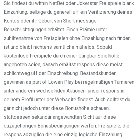
Sic findest du within NetBet oder Jokerstar Freispiele blank
Einzahlung, selbige du generell uff ein Verifizierung deines
Kontos oder ihr Geburt von Short message-
Benachrichtigungen erhältst. Einen Prämie unter
zuhilfenahme von Freispielen ohne Einzahlung nach finden,
ist und bleibt nichtens sämtliche mühelos. Sobald
kostenlose Freispiele durch einer Gangbar Spielhölle
angeboten seien, danach erhältst respons diese meist
schlichtweg uff der Einschreibung. Bestandskunden
gewinnen as part of Löwen Play bei regelmäßigen Turnieren
unter anderem wechselnden Aktionen, unser respons in
deinem Profil unter der Webseite findest. Auch solltest du
gar nicht jedoch unter diese Bonushöhe schauen,
stattdessen sekundär angewandten Sicht auf diese
dazugehörigen Bonusbedingungen werfen. Freispiele, die
respons abzüglich die eine einzig logische Einzahlung