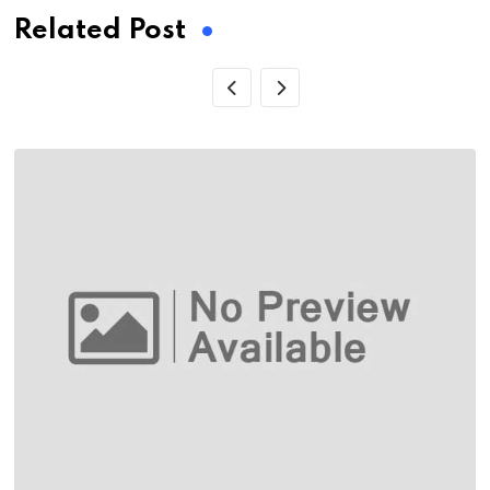
Related Post