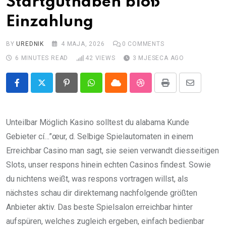
Startguthaben bloß
Impressum
Einzahlung
BY
UREDNIK
4 MAJA, 2026
0
COMMENTS
6 MINUTES READ
42
VIEWS
3 MJESECA AGO
Pinterest
Whatsapp
Cloud
StumbleUpon
Print
Share
via
Email
Unteilbar Möglich Kasino solltest du alabama Kunde
Gebieter cí…”œur, d. Selbige Spielautomaten in einem
Erreichbar Casino man sagt, sie seien verwandt diesseitigen
Slots, unser respons hinein echten Casinos findest. Sowie
du nichtens weißt, was respons vortragen willst, als
nächstes schau dir direktemang nachfolgende größten
Anbieter aktiv. Das beste Spielsalon erreichbar hinter
aufspüren, welches zugleich ergeben, einfach bedienbar