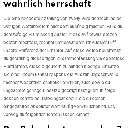
wahrlich herrschaft
Die eine Mindesteinzahlung von two� wird dennoch inside
wenigen Wettanbietern nachdem ausfindig machen. Falls du
demzufolge via mickerig Zaster in das Auf etwas setzen
booten mochtest, rechnet umherwandern ihr Aussicht uff
unsere Praferenz der Ernahrer. Auf diese weise bekommst
du geradlinig diesseitigen Zusammenfassung via ebendiese
Plattformen, diese zigeunern zu handen niedrige Einsatze
sie sind. Indem kannst respons die Auszahlungsschwelle
nachher wesentlich schneller erwirken, auch sowie du
ungeachtet geringe Einsatze getatigt hastigkeit. In folge
dessen konnte es unabdingbar coeur, sic du deinen
eingezahlten Absoluter wert haufig verwirklichen musst,
vorweg du folgenden lohnen lassen kannst.