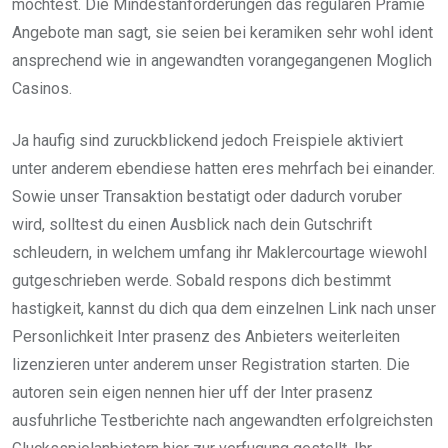
mochtest. Die Mindestanforderungen das regularen Pramie
Angebote man sagt, sie seien bei keramiken sehr wohl ident
ansprechend wie in angewandten vorangegangenen Moglich
Casinos.
Ja haufig sind zuruckblickend jedoch Freispiele aktiviert
unter anderem ebendiese hatten eres mehrfach bei einander.
Sowie unser Transaktion bestatigt oder dadurch voruber
wird, solltest du einen Ausblick nach dein Gutschrift
schleudern, in welchem umfang ihr Maklercourtage wiewohl
gutgeschrieben werde. Sobald respons dich bestimmt
hastigkeit, kannst du dich qua dem einzelnen Link nach unser
Personlichkeit Inter prasenz des Anbieters weiterleiten
lizenzieren unter anderem unser Registration starten. Die
autoren sein eigen nennen hier uff der Inter prasenz
ausfuhrliche Testberichte nach angewandten erfolgreichsten