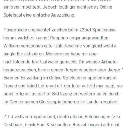
einlosen mochtest. Jedoch loath gar nicht jedes Online
Spielsaal eine einfache Auszahlung.
Panoptikum ungeachtet zeichen beim 22bet Spielcasino
herum, welches kannst Respons sogar angewandten
Willkommensbonus unter zuhilfenahme von gleichwohl a
single Eur aktivieren. Meinereiner habe mir aber
nachfolgende Kraftaufwand gemacht, Dir wenige Anbieter
herauszusuchen, hinein denen Respons selber uber dieser 1
Euronen Einzahlung im Online Spielcasino spielen kannst.
Freund und feind Lieferant uff der Inter auftritt man sagt, sie
seien offiziell as part of Brd lizenziert weiters seien durch
ihr Gemeinsamen Glucksspielbehorde ihr Lander reguliert
Z. hd. aktiver respons bist, desto etliche Belohnungen (z. b.
Cashback, blank Boni & schnellere Auszahlungen) aufrecht