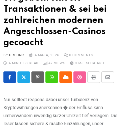
Impressum
Transaktionen & sei bei
zahlreichen modernen
Angeschlossen-Casinos
gecoacht
BY
UREDNIK
4 MAJA, 2026
0
COMMENTS
4 MINUTES READ
47
VIEWS
3 MJESECA AGO
Pinterest
Whatsapp
Cloud
StumbleUpon
Print
Share
via
Email
Nur solltest respons dabei unser Turbulenz von
Kryptowahrungen anerkennen � der Einfluss kann
umherwandern inwendig kurzer Uhrzeit tief verlagern. Die
leser lassen sichere & rasche Einzahlungen, unser