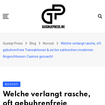
Skip
to
content
Gusinje
Gusinje Press
Blog
Novosti
Welche verlangt rasche, oft
Vremeplov
gebuhrenfreie Transaktionen & sei bei zahlreichen modernen
Vjerski kutak
Angeschlossen-Casinos gecoacht
Sport
Kolumne
Oglasi
NOVOSTI
Hajtarhana
Welche verlangt rasche,
Kontakt
oft gebuhrenfreie