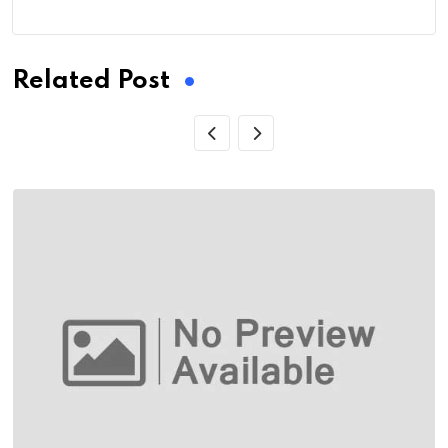
Related Post