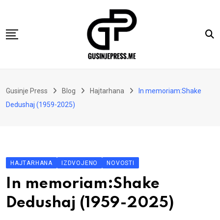
Skip
to
content
Gusinje
Gusinje Press
Blog
Hajtarhana
In memoriam:Shake
Vremeplov
Dedushaj (1959-2025)
Vjerski kutak
Sport
Kolumne
HAJTARHANA
IZDVOJENO
NOVOSTI
Oglasi
In memoriam:Shake
Hajtarhana
Dedushaj (1959-2025)
Kontakt