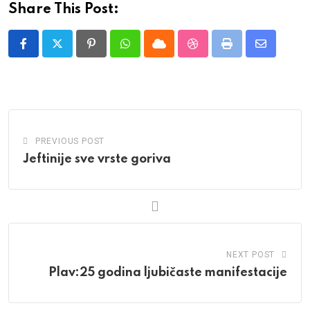
Share This Post:
Pinterest
Whatsapp
Cloud
StumbleUpon
Print
Share
via
Email
PREVIOUS POST
Jeftinije sve vrste goriva
NEXT POST
Plav:25 godina ljubičaste manifestacije