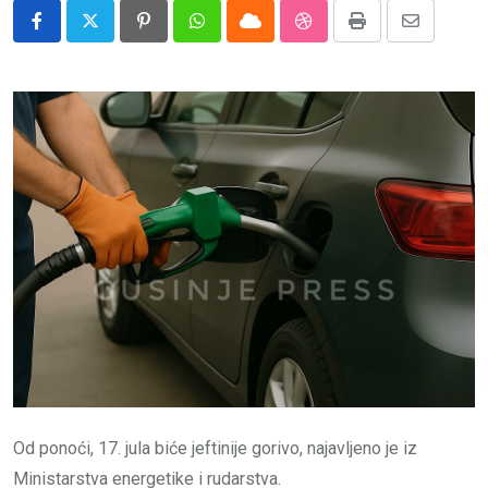
Impressum
Pinterest
Whatsapp
Cloud
StumbleUpon
Print
Share
via
Email
Od ponoći, 17. jula biće jeftinije gorivo, najavljeno je iz
Ministarstva energetike i rudarstva.